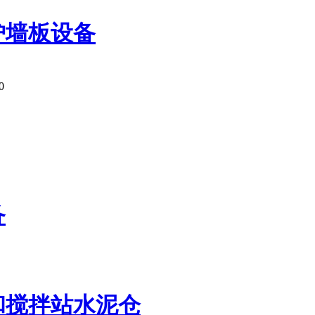
护墙板设备
0
备
和搅拌站水泥仓