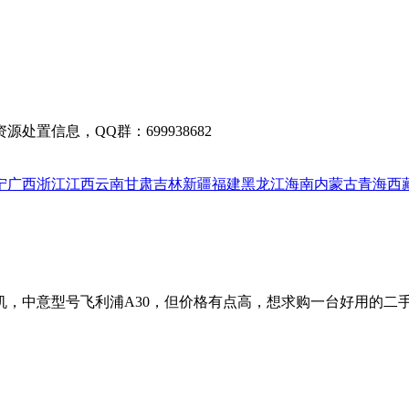
置信息，QQ群：699938682
宁
广西
浙江
江西
云南
甘肃
吉林
新疆
福建
黑龙江
海南
内蒙古
青海
西
机，中意型号飞利浦A30，但价格有点高，想求购一台好用的二