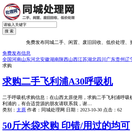
免费发布同城二手、闲置、废旧回收、低价处理、资源处
免费发布信息
全国
河南
山东
河北
安徽
湖南
陕西
山西
江苏
湖北
四川
广东
贵州
辽
求购
求购二手飞利浦A30呼吸机
二手呼吸机求购信息：在山西太原使用，求购二手飞利浦呼吸
利浦的，有合适货源的朋友请联系我，谢…
类别：
太原
作者：
同城处理网
日期：
2023-10-30
点击：
62
50斤米袋求购 印错/用过的均可