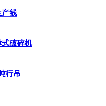
生产线
锤式破碎机
吨行吊