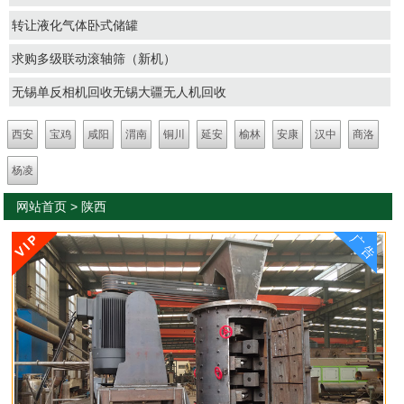
转让液化气体卧式储罐
求购多级联动滚轴筛（新机）
无锡单反相机回收无锡大疆无人机回收
西安
宝鸡
咸阳
渭南
铜川
延安
榆林
安康
汉中
商洛
杨凌
网站首页
>
陕西