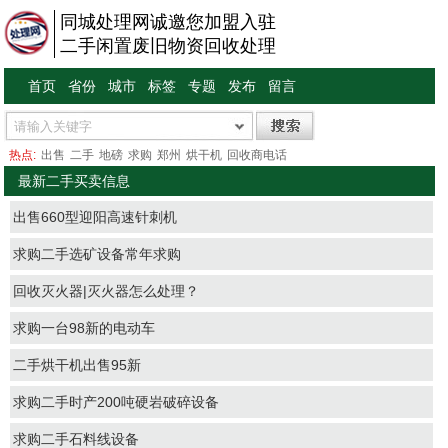
同城处理网诚邀您加盟入驻
二手闲置废旧物资回收处理
首页
省份
城市
标签
专题
发布
留言
热点:
出售
二手
地磅
求购
郑州
烘干机
回收商电话
最新二手买卖信息
出售660型迎阳高速针刺机
求购二手选矿设备常年求购
回收灭火器|灭火器怎么处理？
求购一台98新的电动车
二手烘干机出售95新
求购二手时产200吨硬岩破碎设备
求购二手石料线设备