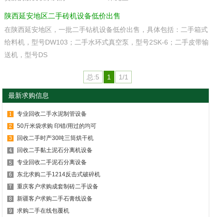
陕西延安地区二手砖机设备低价出售
在陕西延安地区，一批二手钻机设备低价出售，具体包括：二手箱式
给料机，型号DW103；二手水环式真空泵，型号2SK-6；二手皮带输
送机，型号DS
总:5
1
1/1
最新求购信息
专业回收二手水泥制管设备
50斤米袋求购 印错/用过的均可
回收二手时产30吨三筒烘干机
回收二手黏土泥石分离机设备
专业回收二手泥石分离设备
东北求购二手1214反击式破碎机
重庆客户求购成套制砖二手设备
新疆客户求购二手石膏线设备
求购二手在线包覆机