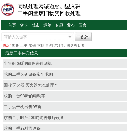
同城处理网诚邀您加盟入驻
二手闲置废旧物资回收处理
首页
省份
城市
标签
专题
发布
留言
热点:
出售
二手
地磅
求购
郑州
烘干机
回收商电话
最新二手买卖信息
出售660型迎阳高速针刺机
求购二手选矿设备常年求购
回收灭火器|灭火器怎么处理？
求购一台98新的电动车
二手烘干机出售95新
求购二手时产200吨硬岩破碎设备
求购二手石料线设备