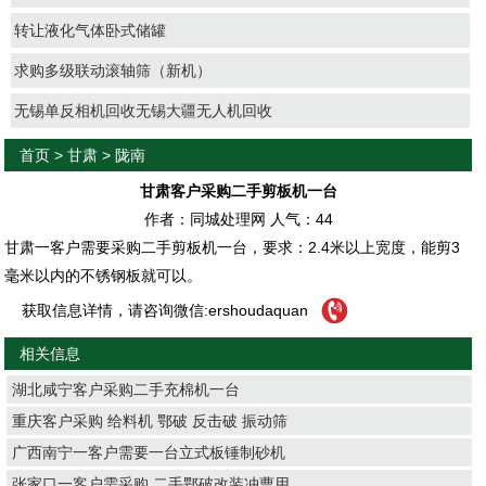
转让液化气体卧式储罐
求购多级联动滚轴筛（新机）
无锡单反相机回收无锡大疆无人机回收
首页
>
甘肃
>
陇南
甘肃客户采购二手剪板机一台
作者：同城处理网 人气：
44
甘肃一客户需要采购二手剪板机一台，要求：2.4米以上宽度，能剪3
毫米以内的不锈钢板就可以。
获取信息详情，请咨询微信:ershoudaquan
相关信息
湖北咸宁客户采购二手充棉机一台
重庆客户采购 给料机 鄂破 反击破 振动筛
广西南宁一客户需要一台立式板锤制砂机
张家口一客户需采购 二手鄂破改装冲曹用