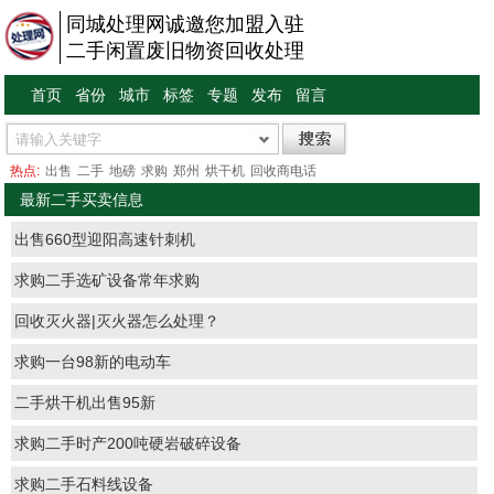
同城处理网诚邀您加盟入驻
二手闲置废旧物资回收处理
首页
省份
城市
标签
专题
发布
留言
热点:
出售
二手
地磅
求购
郑州
烘干机
回收商电话
最新二手买卖信息
出售660型迎阳高速针刺机
求购二手选矿设备常年求购
回收灭火器|灭火器怎么处理？
求购一台98新的电动车
二手烘干机出售95新
求购二手时产200吨硬岩破碎设备
求购二手石料线设备