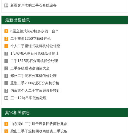
新疆客户求购二手石膏线设备
最新出售信息
6层立轴式制砂机多少钱一台？
二手重型1250立轴破碎机
个人二手重锤式破碎机转让信息
1.5米×8米泥石分离机低价转让
二手1515泥石分离机低价处理
二手多级联动滚轴筛大全
郑州二手泥石分离机低价处理
重型二手200吨泥石分离机价格
内蒙古个人二手雷蒙磨设备转让
三一12吨吊车低价处理
其它相关信息
山东梁山二手烘干设备回收商孙兆磊
梁山二手干燥机回收商捷克二手设备