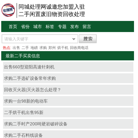
同城处理网诚邀您加盟入驻
二手闲置废旧物资回收处理
首页
省份
城市
标签
专题
发布
留言
热点:
出售
二手
地磅
求购
郑州
烘干机
回收商电话
最新二手买卖信息
出售660型迎阳高速针刺机
求购二手选矿设备常年求购
回收灭火器|灭火器怎么处理？
求购一台98新的电动车
二手烘干机出售95新
求购二手时产200吨硬岩破碎设备
求购二手石料线设备