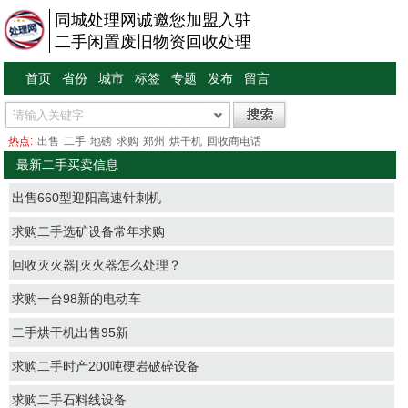
同城处理网诚邀您加盟入驻
二手闲置废旧物资回收处理
首页
省份
城市
标签
专题
发布
留言
热点:
出售
二手
地磅
求购
郑州
烘干机
回收商电话
最新二手买卖信息
出售660型迎阳高速针刺机
求购二手选矿设备常年求购
回收灭火器|灭火器怎么处理？
求购一台98新的电动车
二手烘干机出售95新
求购二手时产200吨硬岩破碎设备
求购二手石料线设备