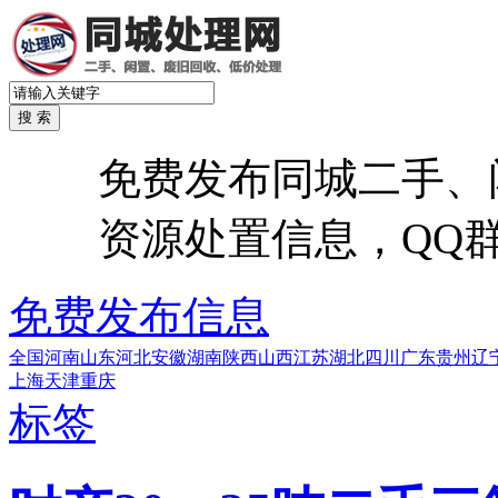
免费发布同城二手、
资源处置信息，QQ群：6
免费发布信息
全国
河南
山东
河北
安徽
湖南
陕西
山西
江苏
湖北
四川
广东
贵州
辽
上海
天津
重庆
标签