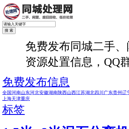
免费发布同城二手、
资源处置信息，QQ群：6
免费发布信息
全国
河南
山东
河北
安徽
湖南
陕西
山西
江苏
湖北
四川
广东
贵州
辽
上海
天津
重庆
标签