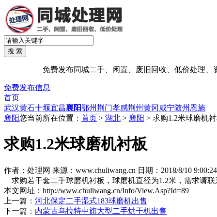
免费发布同城二手、闲置、废旧回收、低价处理、资源处
免费发布信息
首页
武汉
黄石
十堰
宜昌
襄阳
鄂州
荆门
孝感
荆州
黄冈
咸宁
随州
恩施
襄阳
您当前所在位置：
首页
>
湖北
>
襄阳
> 求购1.2米球磨机
求购1.2米球磨机衬板
作者：处理网 来源：www.chuliwang.cn 日期：2018/8/10 9:00:
求购若干套二手球磨机衬板，球磨机直径为1.2米，需求请联系我们，
本文网址：
http://www.chuliwang.cn/Info/View.Asp?Id=89
上一篇：
河北保定二手湿式183球磨机出售
下一篇：
内蒙古乌拉特中旗大型二手烘干机出售