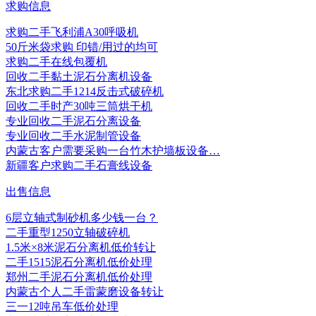
求购信息
求购二手飞利浦A30呼吸机
50斤米袋求购 印错/用过的均可
求购二手在线包覆机
回收二手黏土泥石分离机设备
东北求购二手1214反击式破碎机
回收二手时产30吨三筒烘干机
专业回收二手泥石分离设备
专业回收二手水泥制管设备
内蒙古客户需要采购一台竹木护墙板设备…
新疆客户求购二手石膏线设备
出售信息
6层立轴式制砂机多少钱一台？
二手重型1250立轴破碎机
1.5米×8米泥石分离机低价转让
二手1515泥石分离机低价处理
郑州二手泥石分离机低价处理
内蒙古个人二手雷蒙磨设备转让
三一12吨吊车低价处理