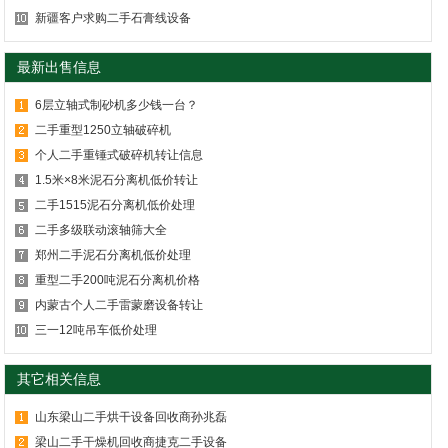
新疆客户求购二手石膏线设备
最新出售信息
6层立轴式制砂机多少钱一台？
二手重型1250立轴破碎机
个人二手重锤式破碎机转让信息
1.5米×8米泥石分离机低价转让
二手1515泥石分离机低价处理
二手多级联动滚轴筛大全
郑州二手泥石分离机低价处理
重型二手200吨泥石分离机价格
内蒙古个人二手雷蒙磨设备转让
三一12吨吊车低价处理
其它相关信息
山东梁山二手烘干设备回收商孙兆磊
梁山二手干燥机回收商捷克二手设备