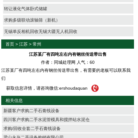
转让液化气体卧式储罐
求购多级联动滚轴筛（新机）
无锡单反相机回收无锡大疆无人机回收
首页
>
江苏
>
常州
江苏某厂有四吨左右内有钢丝传送带出售
作者：同城处理网 人气：
60
江苏某厂有四吨左右内有钢丝传送带出售，有需要的老板可以联系我
们
获取信息详情，请咨询微信:ershoudaquan
相关信息
新疆客户求购二手石膏线设备
四川客户求购二手水泥管模具和搅拌站水泥仓
求购/回收全套二手石膏线设备
梁山永兴二手设备购销有限公司