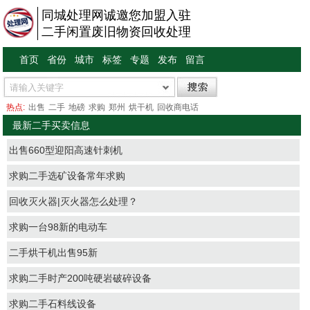
同城处理网诚邀您加盟入驻
二手闲置废旧物资回收处理
首页
省份
城市
标签
专题
发布
留言
热点:
出售
二手
地磅
求购
郑州
烘干机
回收商电话
最新二手买卖信息
出售660型迎阳高速针刺机
求购二手选矿设备常年求购
回收灭火器|灭火器怎么处理？
求购一台98新的电动车
二手烘干机出售95新
求购二手时产200吨硬岩破碎设备
求购二手石料线设备