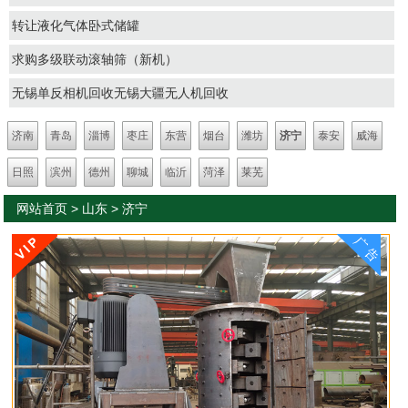
转让液化气体卧式储罐
求购多级联动滚轴筛（新机）
无锡单反相机回收无锡大疆无人机回收
济南
青岛
淄博
枣庄
东营
烟台
潍坊
济宁
泰安
威海
日照
滨州
德州
聊城
临沂
菏泽
莱芜
网站首页
>
山东
>
济宁