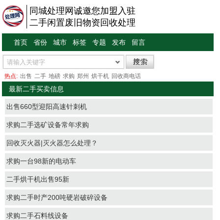
同城处理网诚邀您加盟入驻
二手闲置废旧物资回收处理
首页
省份
城市
标签
专题
发布
留言
热点:
出售
二手
地磅
求购
郑州
烘干机
回收商电话
最新二手买卖信息
出售660型迎阳高速针刺机
求购二手选矿设备常年求购
回收灭火器|灭火器怎么处理？
求购一台98新的电动车
二手烘干机出售95新
求购二手时产200吨硬岩破碎设备
求购二手石料线设备