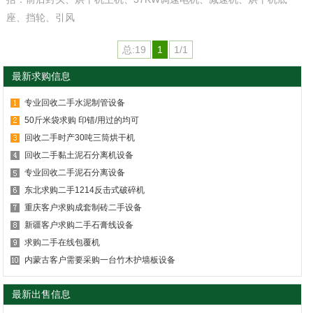
座、挡轮、引风
总:19
1
1/1
最新求购信息
专业回收二手水泥制管设备
50斤米袋求购 印错/用过的均可
回收二手时产30吨三筒烘干机
回收二手黏土泥石分离机设备
专业回收二手泥石分离设备
东北求购二手1214反击式破碎机
重庆客户求购成套制砖二手设备
新疆客户求购二手石膏线设备
求购二手在线包覆机
内蒙古客户需要采购一台竹木护墙板设备
最新出售信息