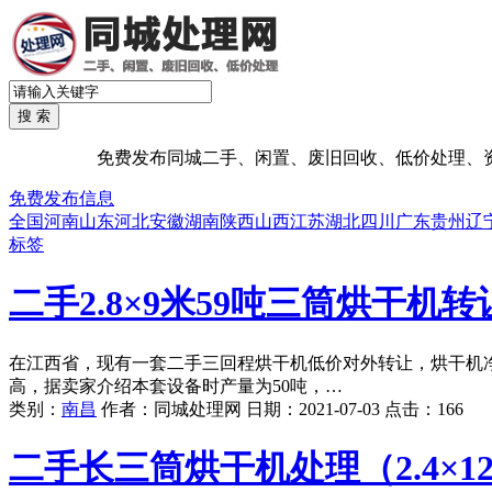
免费发布同城二手、闲置、废旧回收、低价处理、资源处
免费发布信息
全国
河南
山东
河北
安徽
湖南
陕西
山西
江苏
湖北
四川
广东
贵州
辽
标签
二手2.8×9米59吨三筒烘干机转
在江西省，现有一套二手三回程烘干机低价对外转让，烘干机净尺
高，据卖家介绍本套设备时产量为50吨，…
类别：
南昌
作者：
同城处理网
日期：
2021-07-03
点击：
166
二手长三筒烘干机处理（2.4×1