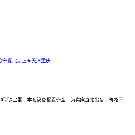
藏
宁夏
北京
上海
天津
重庆
6-6型除尘器，本套设备配置齐全，为卖家直接出售，价格不