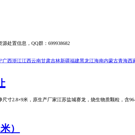
置信息，QQ群：699938682
宁
广西
浙江
江西
云南
甘肃
吉林
新疆
福建
黑龙江
海南
内蒙古
青海
西
让
寸2.8×9米，原生产厂家江苏盐城赛龙，烧生物质颗粒，含9
2米）