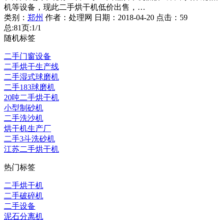
机等设备，现此二手烘干机低价出售，…
类别：
郑州
作者：
处理网
日期：
2018-04-20
点击：
59
总:8
1
页:1/1
随机标签
二手门窗设备
二手烘干生产线
二手湿式球磨机
二手183球磨机
20吨二手烘干机
小型制砂机
二手洗沙机
烘干机生产厂
二手3斗洗砂机
江苏二手烘干机
热门标签
二手烘干机
二手破碎机
二手设备
泥石分离机