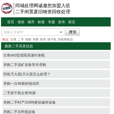
同城处理网诚邀您加盟入驻
二手闲置废旧物资回收处理
首页
省份
城市
标签
专题
发布
留言
热点:
出售
二手
地磅
求购
郑州
烘干机
回收商电话
最新二手买卖信息
出售660型迎阳高速针刺机
求购二手选矿设备常年求购
回收灭火器|灭火器怎么处理？
求购一台98新的电动车
二手烘干机出售95新
求购二手时产200吨硬岩破碎设备
求购二手石料线设备