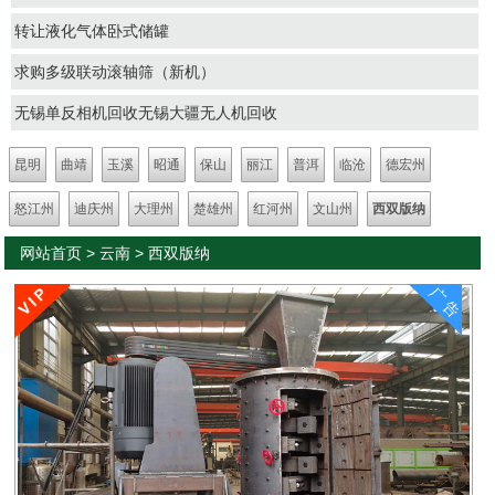
转让液化气体卧式储罐
求购多级联动滚轴筛（新机）
无锡单反相机回收无锡大疆无人机回收
昆明
曲靖
玉溪
昭通
保山
丽江
普洱
临沧
德宏州
怒江州
迪庆州
大理州
楚雄州
红河州
文山州
西双版纳
网站首页
>
云南
>
西双版纳