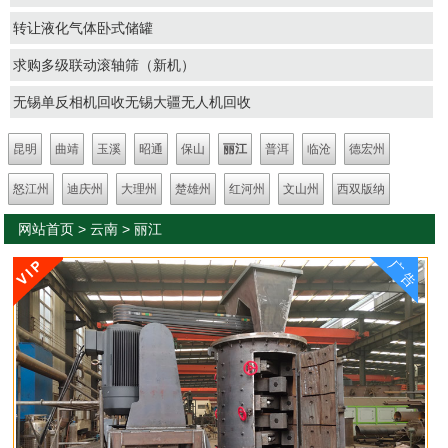
转让液化气体卧式储罐
求购多级联动滚轴筛（新机）
无锡单反相机回收无锡大疆无人机回收
昆明
曲靖
玉溪
昭通
保山
丽江
普洱
临沧
德宏州
怒江州
迪庆州
大理州
楚雄州
红河州
文山州
西双版纳
网站首页
>
云南
>
丽江