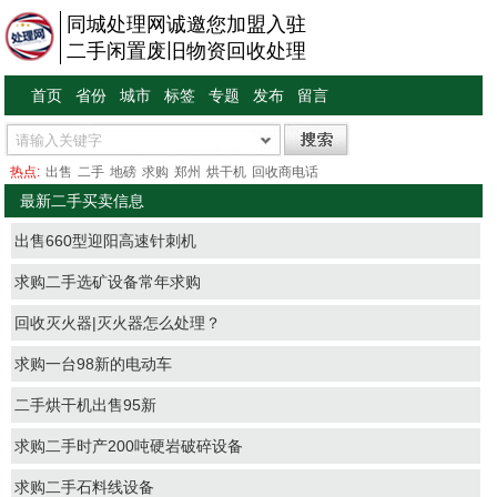
同城处理网诚邀您加盟入驻
二手闲置废旧物资回收处理
首页
省份
城市
标签
专题
发布
留言
热点:
出售
二手
地磅
求购
郑州
烘干机
回收商电话
最新二手买卖信息
出售660型迎阳高速针刺机
求购二手选矿设备常年求购
回收灭火器|灭火器怎么处理？
求购一台98新的电动车
二手烘干机出售95新
求购二手时产200吨硬岩破碎设备
求购二手石料线设备