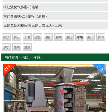
转让液化气体卧式储罐
求购多级联动滚轴筛（新机）
无锡单反相机回收无锡大疆无人机回收
武汉
黄石
十堰
宜昌
襄阳
鄂州
荆门
孝感
荆州
黄冈
咸宁
随州
恩施
网站首页
>
湖北
>
孝感