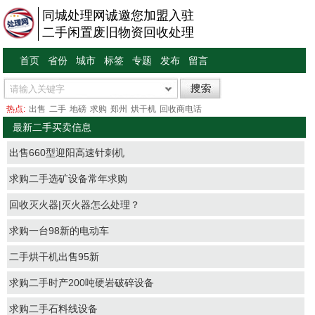
同城处理网诚邀您加盟入驻
二手闲置废旧物资回收处理
首页
省份
城市
标签
专题
发布
留言
热点:
出售
二手
地磅
求购
郑州
烘干机
回收商电话
最新二手买卖信息
出售660型迎阳高速针刺机
求购二手选矿设备常年求购
回收灭火器|灭火器怎么处理？
求购一台98新的电动车
二手烘干机出售95新
求购二手时产200吨硬岩破碎设备
求购二手石料线设备