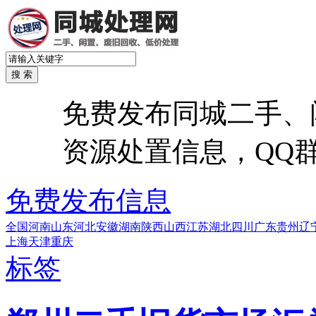
免费发布同城二手、
资源处置信息，QQ群：6
免费发布信息
全国
河南
山东
河北
安徽
湖南
陕西
山西
江苏
湖北
四川
广东
贵州
辽
上海
天津
重庆
标签