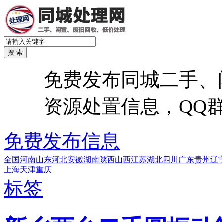
免费发布同城二手、
资源处置信息，QQ群：6
免费发布信息
全国
河南
山东
河北
安徽
湖南
陕西
山西
江苏
湖北
四川
广东
贵州
辽
上海
天津
重庆
标签