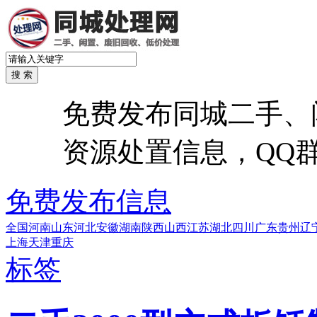
免费发布同城二手、
资源处置信息，QQ群：6
免费发布信息
全国
河南
山东
河北
安徽
湖南
陕西
山西
江苏
湖北
四川
广东
贵州
辽
上海
天津
重庆
标签